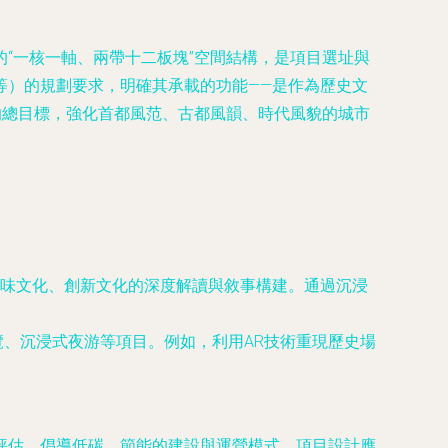
“一核一軸、兩帶十二板塊”空間結構，是項目選址與
等）的規劃要求，明確其承載的功能——是作為歷史文
的總目標，強化首都風范、古都風韻、時代風貌的城市
味文化、創新文化的深度解讀與敘事構建。通過沉浸
覽、沉浸式夜游等項目。例如，利用AR技術重現歷史場
評估，倡導低碳、節能的建設與運營模式。項目設計應