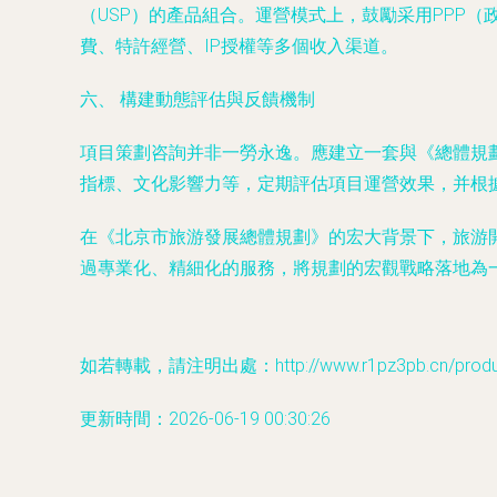
（USP）的產品組合。運營模式上，鼓勵采用PPP
費、特許經營、IP授權等多個收入渠道。
六、 構建動態評估與反饋機制
項目策劃咨詢并非一勞永逸。應建立一套與《總體規劃
指標、文化影響力等，定期評估項目運營效果，并根
在《北京市旅游發展總體規劃》的宏大背景下，旅游
過專業化、精細化的服務，將規劃的宏觀戰略落地為
如若轉載，請注明出處：http://www.r1pz3pb.cn/product
更新時間：2026-06-19 00:30:26