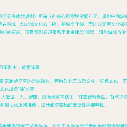
旅游發展總體規劃》所確立的核心目標與空間布局。規劃中強調的
所在區域（如老城文化核心區、長城文化帶、西山永定河文化帶
功能的拓展。項目策劃必須服務于北京建設“國際一流旅游城市”
項目策劃中，這意味著：
劃需超越簡單的景觀復原，轉向對北京古都文化、紅色文化、京
文化遺產“活”起來。
、大數據、人工智能、虛擬現實等技術，打造智慧景區、智慧導
和個性化服務推薦，提升旅游體驗的便捷性與趣味性。
將生態保護置于前置條件。咨詢工作需包含詳實的生態環境影響